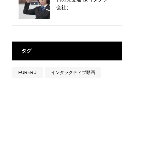
会社）
教室）
タグ
FURERU
インタラクティブ動画