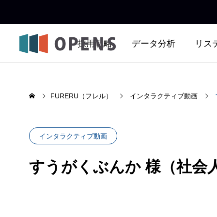
採用戦略
データ分析
リス
FURERU（フレル）
インタラクティブ動画
インタラクティブ動画
すうがくぶんか 様（社会