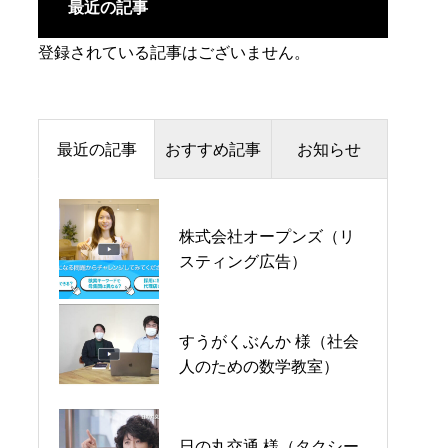
最近の記事
登録されている記事はございません。
最近の記事
おすすめ記事
お知らせ
夏季休暇のお知らせ
株式会社オープンズ（リ
株式会社オープンズ（リ
スティング広告）
スティング広告）
年末年始休暇のお知らせ
すうがくぶんか 様（社会
日の丸交通 様（タクシー
人のための数学教室）
会社）
日の丸交通 様（タクシー
大山音楽教室 様（ピアノ