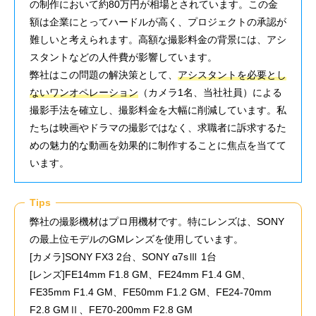
の制作において約80万円が相場とされています。この金
額は企業にとってハードルが高く、プロジェクトの承認が
難しいと考えられます。高額な撮影料金の背景には、アシ
スタントなどの人件費が影響しています。
弊社はこの問題の解決策として、
アシスタントを必要とし
ないワンオペレーション
（カメラ1名、当社社員）による
撮影手法を確立し、撮影料金を大幅に削減しています。私
たちは映画やドラマの撮影ではなく、求職者に訴求するた
めの魅力的な動画を効果的に制作することに焦点を当てて
います。
Tips
弊社の撮影機材はプロ用機材です。特にレンズは、SONY
の最上位モデルのGMレンズを使用しています。
[カメラ]SONY FX3 2台、SONY α7sⅢ 1台
[レンズ]FE14mm F1.8 GM、FE24mm F1.4 GM、
FE35mm F1.4 GM、FE50mm F1.2 GM、FE24-70mm
F2.8 GMⅡ、FE70-200mm F2.8 GM