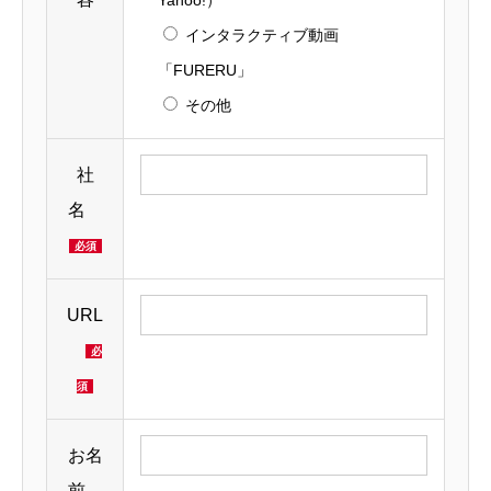
インタラクティブ動画
「FURERU」
その他
社
名
必須
URL
必
須
お名
前